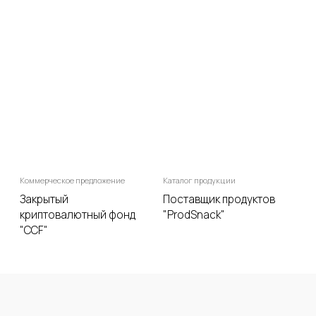
Заполните форму или свяжитесь с нами любым
удобным для вас способом!
+7 (968) 498 68 68
Заказать проект
info@webslide.ru
cоц. сети:
@webslide_ru
Реквизиты
И
П Бехтерева Юлия Денисовна
Политика конфиденциальности
ИНН: 504796301411
© Webslide, 2019-2026