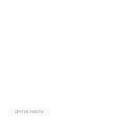
ДРУГИЕ РАБОТЫ
Коммерческое предложение
Каталог продукции
Закрытый
Поставщик продуктов
криптовалютный фонд
"ProdSnack"
"CCF"
Мы вас убедили?
Оставьте заявку!