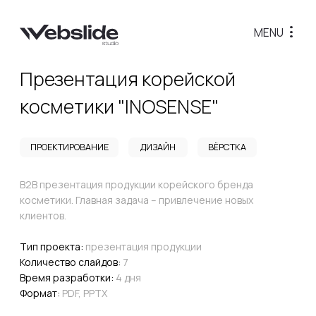
MENU
...
О студии
Презентация корейской
косметики "INOSENSE"
Направления
О компании
Этапы работы
ПРОЕКТИРОВАНИЕ
ДИЗАЙН
ВЁРСТКА
Преимущества
Клиенты
B2B презентация продукции корейского бренда
Контакты
косметики. Главная задача – привлечение новых
клиентов.
Графический диз
Тип проекта:
презентация продукции
Портфолио
Количество слайдов:
7
Время разработки:
4 дня
Преимущества
Формат:
PDF, PPTX
Стоимость
Частые вопросы
Отзывы
Контакты
Веб-дизайн
Портфолио
Преимущества